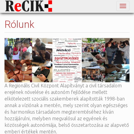
Togg
navig
Rólunk
Ugrás
Toggle
a
high
tartalomra
contrast
A Regionális Civil Központ Alapítványt a civil társadalom
erejének növelése és autonóm fejlődése mellett
elkötelezett szociális szakemberek alapították 1998-ban
annak a víziónak a mentén, mely szerint olyan egészséges
és harmonikus társadalom megteremtéséhez kíván
hozzájárulni, melyben megvalósul az egyének és
közösségek autonómiája, belső összetartozása az alapvető
emberi értékek mentén.