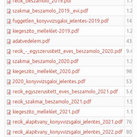
recik_beszamolo_2019.pdf
1.77
szakmai_beszamolo_2019._evi.pdf
1.25
fuggetlen_konyvvizsgaloi_jelentes-2019.pdf
145.
kiegeszito_melleklet-2019.pdf
1.28
adatvedelem.pdf
436.
recik_-_egyszerusitett_eves_beszamolo_2020.pdf
9.45
szakmai_beszamolo_2020.pdf
1.38
kiegeszito_melleklet_2020.pdf
986.
2020_konyvvizsgaloi_jelentes.pdf
53.1
recik_egyszerusitett_eves_beszamolo_2021.pdf
5.63
recik_szakmai_beszamolo_2021.pdf
1.58
kiegeszito_melleklet_2021.pdf
1.16
recik_alapitvany_konyvvizsgaloi_jelentes_2021.pdf
76.4
recik_alapitvany_konyvvizsgaloi_jelentes_2022.pdf
80.5