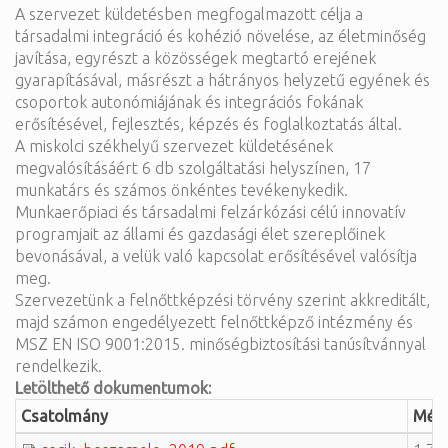
A szervezet küldetésben megfogalmazott célja a
társadalmi integráció és kohézió növelése, az életminőség
javítása, egyrészt a közösségek megtartó erejének
gyarapításával, másrészt a hátrányos helyzetű egyének és
csoportok autonómiájának és integrációs fokának
erősítésével, fejlesztés, képzés és foglalkoztatás által.
A miskolci székhelyű szervezet küldetésének
megvalósításáért 6 db szolgáltatási helyszínen, 17
munkatárs és számos önkéntes tevékenykedik.
Munkaerőpiaci és társadalmi felzárkózási célú innovatív
programjait az állami és gazdasági élet szereplőinek
bevonásával, a velük való kapcsolat erősítésével valósítja
meg.
Szervezetünk a felnőttképzési törvény szerint akkreditált,
majd számon engedélyezett felnőttképző intézmény és
MSZ EN ISO 9001:2015. minőségbiztosítási tanúsítvánnyal
rendelkezik.
Letölthető dokumentumok:
Csatolmány
Mére