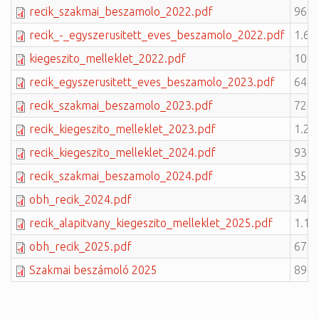
recik_szakmai_beszamolo_2022.pdf
969.
recik_-_egyszerusitett_eves_beszamolo_2022.pdf
1.66
kiegeszito_melleklet_2022.pdf
1012
recik_egyszerusitett_eves_beszamolo_2023.pdf
643.
recik_szakmai_beszamolo_2023.pdf
720.
recik_kiegeszito_melleklet_2023.pdf
1.21
recik_kiegeszito_melleklet_2024.pdf
939.
recik_szakmai_beszamolo_2024.pdf
354.
obh_recik_2024.pdf
348.
recik_alapitvany_kiegeszito_melleklet_2025.pdf
1.11
obh_recik_2025.pdf
674.
Szakmai beszámoló 2025
896.